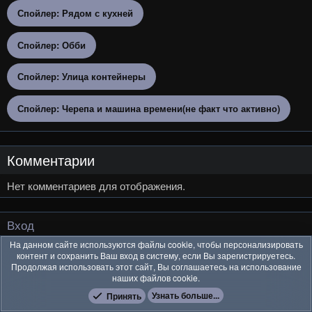
Спойлер:
Рядом с кухней
Спойлер:
Обби
Спойлер:
Улица контейнеры
Спойлер:
Черепа и машина времени(не факт что активно)
Комментарии
Нет комментариев для отображения.
Вход
На данном сайте используются файлы cookie, чтобы персонализировать
Имя пользователя или email
контент и сохранить Ваш вход в систему, если Вы зарегистрируетесь.
Продолжая использовать этот сайт, Вы соглашаетесь на использование
наших файлов cookie.
Узнать больше...
Принять