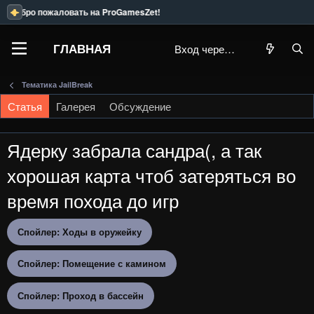
обро пожаловать на ProGamesZet!
ГЛАВНАЯ
Вход через Steam
Тематика JailBreak
Статья
Галерея
Обсуждение
Ядерку забрала сандра(, а так
хорошая карта чтоб затеряться во
время похода до игр
Спойлер:
Ходы в оружейку
Спойлер:
Помещение с камином
Спойлер:
Проход в бассейн