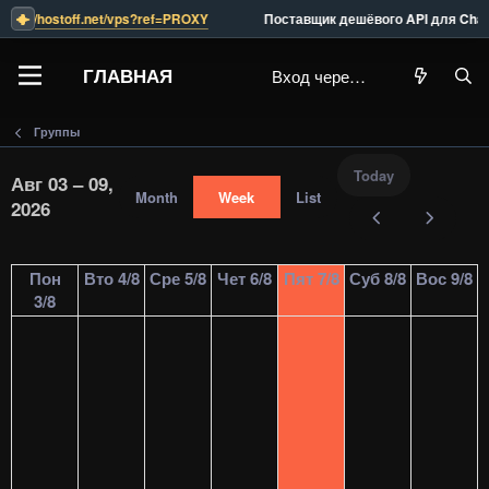
tps://hostoff.net/vps?ref=PROXY
                 Поставщик дешёвого API для Chat
ГЛАВНАЯ
Вход через Steam
Группы
Today
Авг 03 – 09,
Month
Week
List
2026
Пон
Вто 4/8
Сре 5/8
Чет 6/8
Пят 7/8
Суб 8/8
Вос 9/8
3/8