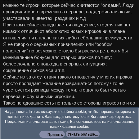
именно те игроки, которые сейчас считаются “олдами”. Люди
проводили много времени на сервере, поддерживали актив,
участвовали в ивентах, раздачах и т.д
При этом сейчас складывается ощущение, что для них нет
никаких отличий от абсолютно новых игроков ни в плане
отношения, ни в плане каких-либо небольших преимуществ.
Я не говорю о серьёзных привилегиях или “особом
положении” но возможно, стоило бы рассмотреть хотя бы
минимальные бонусы для старых игроков по типу:
более лояльного подхода в спорных ситуациях;
сокращение сроков чса и т.п.
Сейчас из-за отсутствия такого отношения у многих игроков
просто пропадает желание возвращаться потому что не
чувствуется разницы между теми, кто долго был частью
сервера, и случайными игроками.
Такое негодование есть не только со стороны игроков но и со
стороны администрации, у самих админов пропадает
На данном сайте используются файлы cookie, чтобы персонализировать
желания поддерживать проект, цитата "Администратор
контент и сохранить Ваш вход в систему, если Вы зарегистрируетесь.
Продолжая использовать этот сайт, Вы соглашаетесь на использование
обязан поддерживать игру так, чтобы она удовлетворяла
наших файлов cookie.
большинство игроков относительно игрового процесса." Как
Узнать больше...
Принять
админ должен поддерживать сервер если большую часть