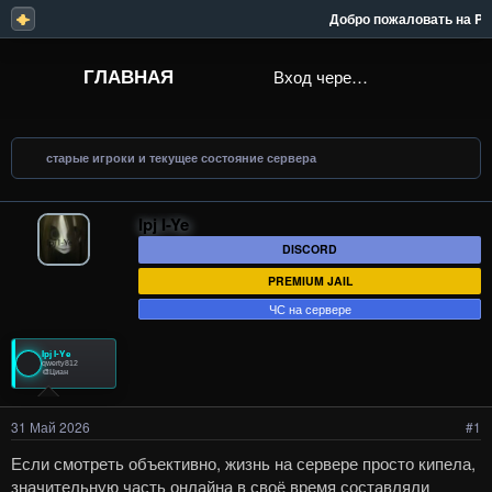
Добро пожаловать на ProGa
ГЛАВНАЯ
Вход через Steam
старые игроки и текущее состояние сервера
Ipj I-Ye
DISCORD
PREMIUM JAIL
ЧС на сервере
Ipj I-Ye
qwerty812_
🎨Циан
31 Май 2026
#1
Если смотреть объективно, жизнь на сервере просто кипела,
значительную часть онлайна в своё время составляли