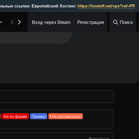
ссылки: Европейский Хостинг: 
https://hostoff.net/vps?ref=PROXY
    
СОСТАВ АДМИНИСТРАЦИИ
Вход через Steam
Регистрация
ГРУППЫ
Поиск
КРЕДИ
Не по форме
Пример
❗ Не рассмотрено
Фильтры