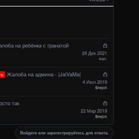
лоба на ребёнка с гранатой
З
а
28 Дек 2021
к
Ivan.
р
ы
Жалоба на админа - |JaiVaMa|
З
го
т
а
4 Июл 2019
а
к
Snejok
р
ы
осто так
З
т
а
22 Мар 2019
а
к
Snejok
р
ы
Войдите или зарегистрируйтесь для ответа.
т