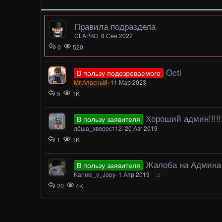
Правила подраздела
CLAPKO
8 Сен 2022
0
520
Octi
В пользу подозреваемого
Mr Апасный
11 Мар 2023
5
1K
Хороший админ!!!!!!!
В пользу заявителя
лёша_хворост12
20 Авг 2019
1
1K
Жалоба на Админа Idle - g
В пользу заявителя
Kaneki_v_Jopy
1 Апр 2019
2
20
4K