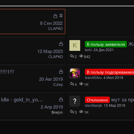
З
З
а
а
8 Сен 2022
к
к
CLAPKO
р
р
ы
е
З
Жа
В пользу заявителя
K
т
п
а
kohi
24 Дек 2021
12 Мар 2023
а
л
к
CLAPKO
2
842
е
р
н
ы
!!!1!!!
З
о
В пользу подозреваемо
т
а
Ivan45Aru
4 Июл 2019
20 Авг 2019
а
к
CJrey
4
1K
р
ы
old_in_you (gold_dick)
З
мут за пр
Отклонено
т
а
danilkaryb
15 Мар 2019
2 Апр 2019
а
к
Snejok
3
1K
р
ы
т