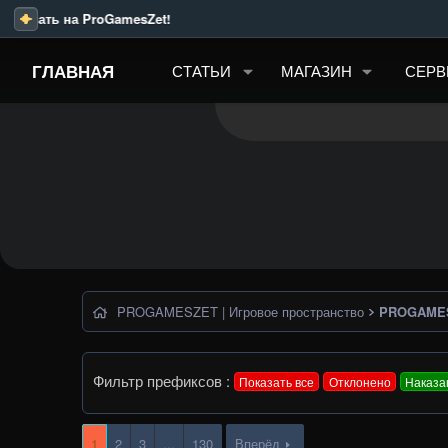
вать на ProGamesZet!
ГЛАВНАЯ
СТАТЬИ
МАГАЗИН
СЕРВ
PROGAMESZET | Игровое пространство
PROGAMES
Фильтр префиксов :
Показать все
Отклонено
Наказа
1
2
3
...
130
Вперёд