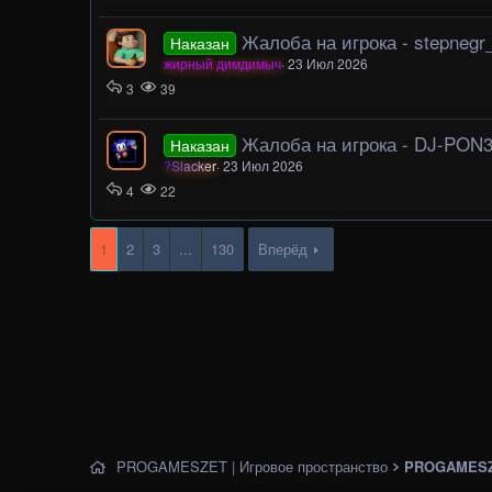
Жалоба на игрока - stepneg
Наказан
жирный димдимыч
23 Июл 2026
3
39
Жалоба на игрока - DJ-PON
Наказан
?Slacker
23 Июл 2026
4
22
1
2
3
...
130
Вперёд
PROGAMESZET | Игровое пространство
PROGAMESZ