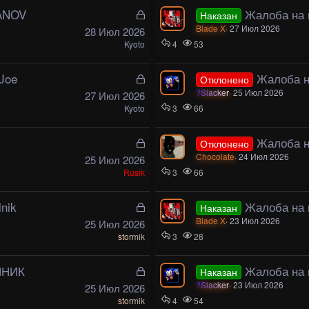
ы
BANOV
З
Жалоба на 
Наказан
т
а
Blade X
27 Июл 2026
28 Июл 2026
а
к
Kyoto
4
53
р
ы
Joe
З
Жалоба на
Отклонено
т
а
?Slacker
25 Июл 2026
27 Июл 2026
а
к
Kyoto
3
66
р
ы
З
Жалоба н
Отклонено
т
а
Chocolate
24 Июл 2026
25 Июл 2026
а
к
Rusik
3
66
р
ы
lnik
З
Жалоба на иг
Наказан
т
а
Blade X
23 Июл 2026
25 Июл 2026
а
к
stormik
3
28
р
ы
ННИК
З
Жалоба на и
Наказан
т
а
?Slacker
23 Июл 2026
25 Июл 2026
а
к
stormik
4
54