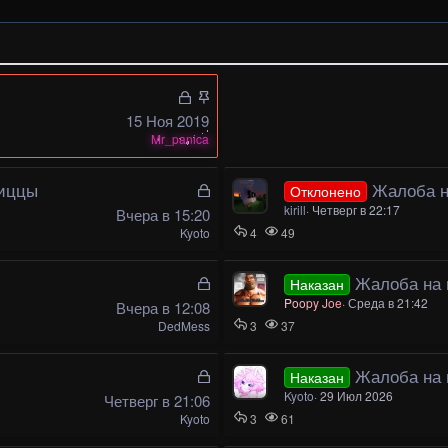
З
З
а
а
15 Ноя 2019
к
к
Mr_panica
р
р
ы
е
пиццы
З
Жалоба на
Отклонено
т
п
а
kirill
Четверг в 22:17
Вчера в 15:20
а
л
к
Kyoto
4
49
е
р
н
ы
З
Жалоба на иг
о
Наказан
т
а
Poopy Joe
Среда в 21:42
Вчера в 12:08
а
к
DedMess
3
37
р
ы
З
Жалоба на 
Наказан
т
а
Kyoto
29 Июл 2026
Четверг в 21:06
а
к
Kyoto
3
61
р