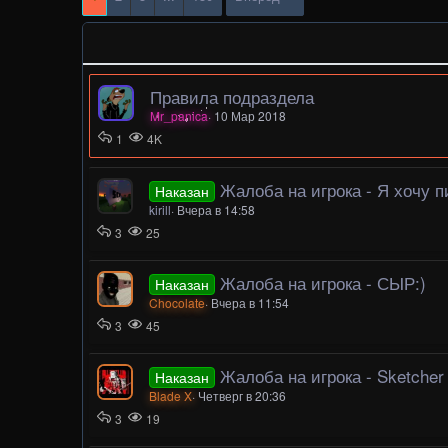
Правила подраздела
Mr_panica
10 Мар 2018
1
4K
Жалоба на игрока - Я хочу 
Наказан
kirill
Вчера в 14:58
3
25
Жалоба на игрока - СЫР:)
Наказан
Chocolate
Вчера в 11:54
3
45
Жалоба на игрока - Sketcher
Наказан
Blade X
Четверг в 20:36
3
19