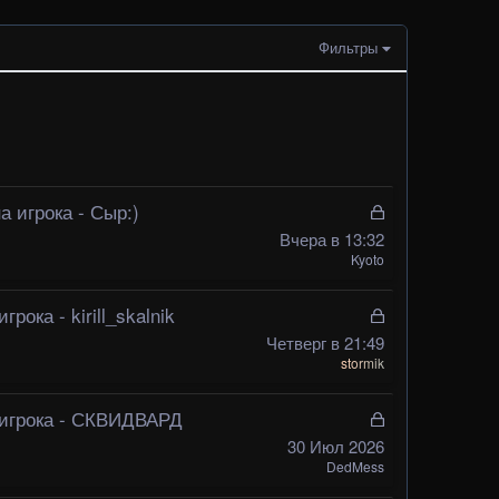
Фильтры
 игрока - Сыр:)
З
а
Вчера в 13:32
к
Kyoto
р
ы
рока - kirill_skalnik
З
т
а
Четверг в 21:49
а
к
stormik
р
ы
игрока - СКВИДВАРД
З
т
а
30 Июл 2026
а
к
DedMess
р