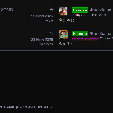
р
ы
r_ZOMB
З
Жалоба на и
Наказан
т
а
Poopy Joe
23 Июл 2026
23 Июл 2026
а
к
Kyoto
3
30
р
ы
3
З
Жалоба на и
Наказан
т
а
жирный димдимыч
23 Июл 
23 Июл 2026
а
к
DedMess
3
18
р
ы
т
а
ET #JAIL (РУССКАЯ ТЮРЬМА)