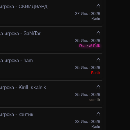
ы
игрока - СКВИДВАРД
З
т
а
27 Июл 2026
а
к
Kyoto
р
ы
 игрока - SaNiTar
З
т
а
25 Июл 2026
а
к
Пьяный РИК
р
ы
а игрока - ham
З
т
а
25 Июл 2026
а
к
Rusik
р
ы
рока - Kirill_skalnik
З
т
а
25 Июл 2026
а
к
stormik
р
ы
грока - кантик
З
т
а
23 Июл 2026
а
к
Kyoto