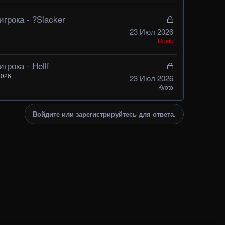
р
ы
грока - ?Slacker
З
т
а
23 Июл 2026
а
к
Rusik
р
ы
грока - Hellf
З
т
а
2026
23 Июл 2026
а
к
Kyoto
р
ы
Войдите или зарегистрируйтесь для ответа.
т
а