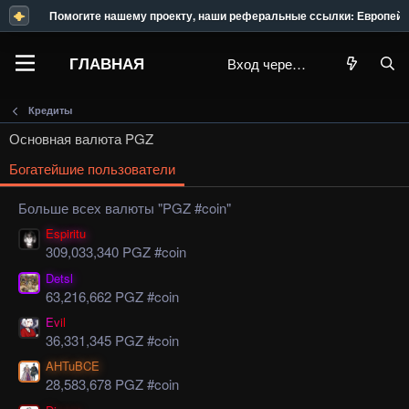
Помогите нашему проекту, наши реферальные ссылки: Европейский
ГЛАВНАЯ
Вход через Steam
Кредиты
Основная валюта PGZ
Богатейшие пользователи
Больше всех валюты "PGZ #coin"
Espiritu
309,033,340 PGZ #coin
Detsl
63,216,662 PGZ #coin
Evil
36,331,345 PGZ #coin
AHTuBCE
28,583,678 PGZ #coin