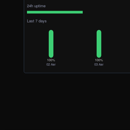
24h uptime
Last 7 days
100%
100%
02 Авг
03 Авг