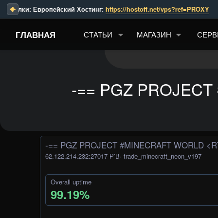
ки: Европейский Хостинг: 
https://hostoff.net/vps?ref=PROXY
        
ГЛАВНАЯ
СТАТЬИ
МАГАЗИН
СЕРВ
-== PGZ PROJECT 
-== PGZ PROJECT #MINECRAFT WORLD <R
62.122.214.232:27017 Р’В· trade_minecraft_neon_v197
Overall uptime
99.19%