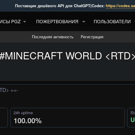
         Поставщик дешёвого API для ChatGPT|Codex: 
https://codex.sale/re
ИСЫ PGZ
ПОЖЕРТВОВАНИЯ
ПОЛЬЗОВАТЕЛИ
Последняя активность
Регистрация
#MINECRAFT WORLD <RTD> ==-
TD> ==-
24h uptime
St
100.00%
U