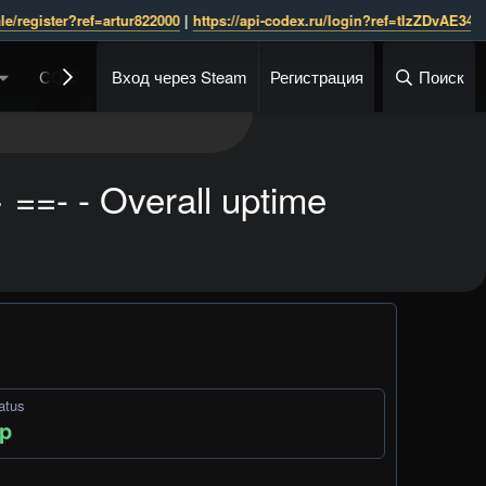
gister?ref=artur822000
 | 
https://api-codex.ru/login?ref=tIzZDvAE34k           
СОСТАВ АДМИНИСТРАЦИИ
Вход через Steam
Регистрация
ГРУППЫ
Поиск
КРЕДИ
 - Overall uptime
atus
p