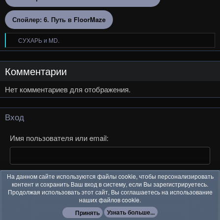
Спойлер:
6. Путь в FloorMaze
СУХАРЬ
и
MD.
Р
е
а
к
Комментарии
ц
и
Нет комментариев для отображения.
и
:
Вход
Имя пользователя или email
На данном сайте используются файлы cookie, чтобы персонализировать
Пароль
контент и сохранить Ваш вход в систему, если Вы зарегистрируетесь.
Продолжая использовать этот сайт, Вы соглашаетесь на использование
наших файлов cookie.
Узнать больше...
Принять
Забыли свой пароль?